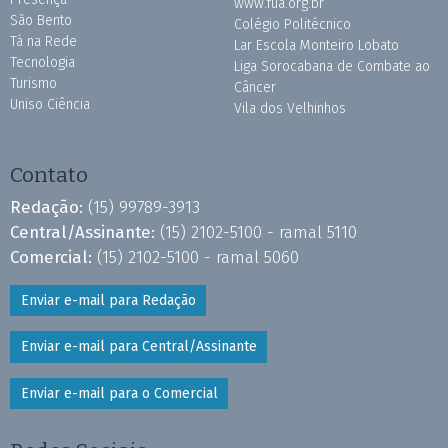
www.fua.org.br
São Bento
Colégio Politécnico
Tá na Rede
Lar Escola Monteiro Lobato
Tecnologia
Liga Sorocabana de Combate ao
Turismo
Câncer
Uniso Ciência
Vila dos Velhinhos
Contato
Redação:
(15) 99789-3913
Central/Assinante:
(15) 2102-5100 - ramal 5110
Comercial:
(15) 2102-5100 - ramal 5060
Enviar e-mail para Redação
Enviar e-mail para Central/Assinante
Enviar e-mail para o Comercial