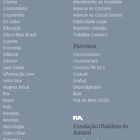
Cinema
Atendimento ao Assinante
Condomínios
Anuncie no Cruzeiro
Cruzeirinho
Anuncie no ClassiCruzeiro
Do Leitor
Publicidade Legal
Educação
Repórter Cidadão
Educa Mais Brasil
Trabalhe Conosco
Esporte
Parceiros
Economia
Editorial
ClassiCruzeiro
Exterior
CruzeiroCard
Guia Saúde
Cruzeiro FM 92.3
Informação Livre
CruxLab
Letra Viva
Grafsul
Magnus Futsal
Depositphotos
Mix
Burh
Motor
Pink do Bem OSSEL
Pets
Receitas
Revistas
Fundação Ubaldino do
Necrologia
Amaral
Outro Olhar
Presença