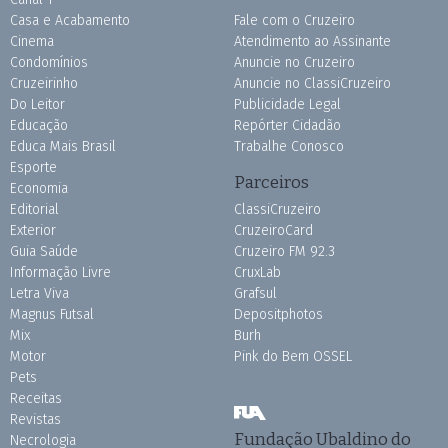
Casa e Acabamento
Fale com o Cruzeiro
Cinema
Atendimento ao Assinante
Condomínios
Anuncie no Cruzeiro
Cruzeirinho
Anuncie no ClassiCruzeiro
Do Leitor
Publicidade Legal
Educação
Repórter Cidadão
Educa Mais Brasil
Trabalhe Conosco
Esporte
Parceiros
Economia
Editorial
ClassiCruzeiro
Exterior
CruzeiroCard
Guia Saúde
Cruzeiro FM 92.3
Informação Livre
CruxLab
Letra Viva
Grafsul
Magnus Futsal
Depositphotos
Mix
Burh
Motor
Pink do Bem OSSEL
Pets
Receitas
Revistas
Fundação Ubaldino do
Necrologia