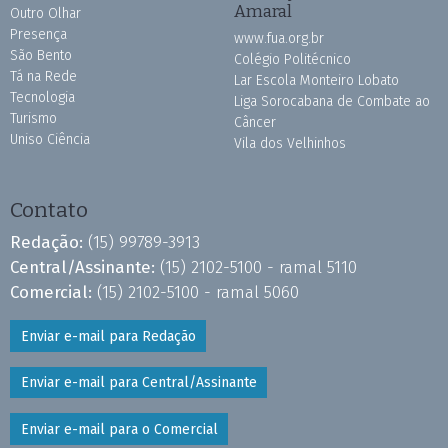
Amaral
Outro Olhar
Presença
www.fua.org.br
São Bento
Colégio Politécnico
Tá na Rede
Lar Escola Monteiro Lobato
Tecnologia
Liga Sorocabana de Combate ao
Turismo
Câncer
Uniso Ciência
Vila dos Velhinhos
Contato
Redação:
(15) 99789-3913
Central/Assinante:
(15) 2102-5100 - ramal 5110
Comercial:
(15) 2102-5100 - ramal 5060
Enviar e-mail para Redação
Enviar e-mail para Central/Assinante
Enviar e-mail para o Comercial