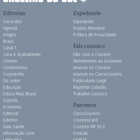
Editorias
Expediente
Sorocaba
Expediente
Agenda
Projeto Memória
Artigos
Política de Privacidade
Brasil
Fale conosco
Canal 1
Casa e Acabamento
Fale com o Cruzeiro
Cinema
Atendimento ao Assinante
Condomínios
Anuncie no Cruzeiro
Cruzeirinho
Anuncie no ClassiCruzeiro
Do Leitor
Publicidade Legal
Educação
Repórter Cidadão
Educa Mais Brasil
Trabalhe Conosco
Esporte
Parceiros
Economia
Editorial
ClassiCruzeiro
Exterior
CruzeiroCard
Guia Saúde
Cruzeiro FM 92.3
Informação Livre
CruxLab
Letra Viva
Grafsul