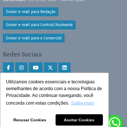
Enviar e-mail para Redação
Enviar e-mail para Central/Assinante
Enviar e-mail para o Comercial
Redes Sociais
Utilizamos cookies essenciais e tecnologias
Faça download do aplicativo
semelhantes de acordo com a nossa Política de
Privacidade. Ao continuar navegando, você
Play Store e App Store
concorda com estas condições.
Saiba mais
Todos os direitos reservados © 2025 Cruzeiro do Sul
Recusar Cookies
Aceitar Cookies