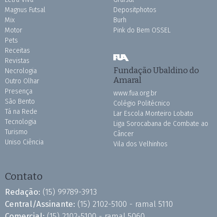
Magnus Futsal
Depositphotos
Mix
Burh
Motor
Pink do Bem OSSEL
Pets
Receitas
Revistas
Fundação Ubaldino do
Necrologia
Amaral
Outro Olhar
Presença
www.fua.org.br
São Bento
Colégio Politécnico
Tá na Rede
Lar Escola Monteiro Lobato
Tecnologia
Liga Sorocabana de Combate ao
Turismo
Câncer
Uniso Ciência
Vila dos Velhinhos
Contato
Redação:
(15) 99789-3913
Central/Assinante:
(15) 2102-5100 - ramal 5110
Comercial:
(15) 2102-5100 - ramal 5060