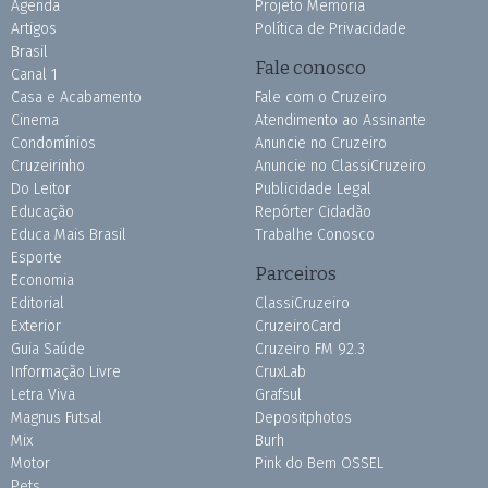
Agenda
Projeto Memória
Artigos
Política de Privacidade
Brasil
Fale conosco
Canal 1
Casa e Acabamento
Fale com o Cruzeiro
Cinema
Atendimento ao Assinante
Condomínios
Anuncie no Cruzeiro
Cruzeirinho
Anuncie no ClassiCruzeiro
Do Leitor
Publicidade Legal
Educação
Repórter Cidadão
Educa Mais Brasil
Trabalhe Conosco
Esporte
Parceiros
Economia
Editorial
ClassiCruzeiro
Exterior
CruzeiroCard
Guia Saúde
Cruzeiro FM 92.3
Informação Livre
CruxLab
Letra Viva
Grafsul
Magnus Futsal
Depositphotos
Mix
Burh
Motor
Pink do Bem OSSEL
Pets