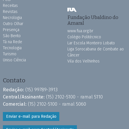
Receitas
Revistas
Fundação Ubaldino do
Necrologia
Amaral
Outro Olhar
Presença
www.fua.org.br
São Bento
Colégio Politécnico
Tá na Rede
Lar Escola Monteiro Lobato
Tecnologia
Liga Sorocabana de Combate ao
Turismo
Câncer
Uniso Ciência
Vila dos Velhinhos
Contato
Redação:
(15) 99789-3913
Central/Assinante:
(15) 2102-5100 - ramal 5110
Comercial:
(15) 2102-5100 - ramal 5060
Enviar e-mail para Redação