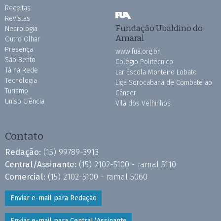
Receitas
Revistas
Fundação Ubaldino do
Necrologia
Amaral
Outro Olhar
Presença
www.fua.org.br
São Bento
Colégio Politécnico
Tá na Rede
Lar Escola Monteiro Lobato
Tecnologia
Liga Sorocabana de Combate ao
Turismo
Câncer
Uniso Ciência
Vila dos Velhinhos
Contato
Redação:
(15) 99789-3913
Central/Assinante:
(15) 2102-5100 - ramal 5110
Comercial:
(15) 2102-5100 - ramal 5060
Enviar e-mail para Redação
Enviar e-mail para Central/Assinante