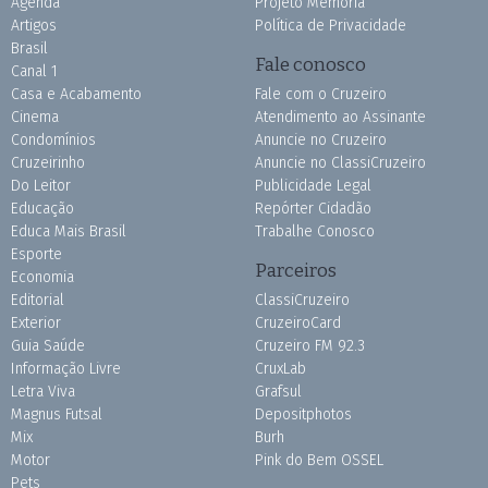
Agenda
Projeto Memória
Artigos
Política de Privacidade
Brasil
Fale conosco
Canal 1
Casa e Acabamento
Fale com o Cruzeiro
Cinema
Atendimento ao Assinante
Condomínios
Anuncie no Cruzeiro
Cruzeirinho
Anuncie no ClassiCruzeiro
Do Leitor
Publicidade Legal
Educação
Repórter Cidadão
Educa Mais Brasil
Trabalhe Conosco
Esporte
Parceiros
Economia
Editorial
ClassiCruzeiro
Exterior
CruzeiroCard
Guia Saúde
Cruzeiro FM 92.3
Informação Livre
CruxLab
Letra Viva
Grafsul
Magnus Futsal
Depositphotos
Mix
Burh
Motor
Pink do Bem OSSEL
Pets