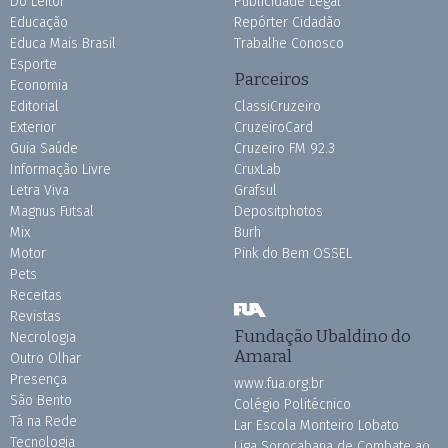
Do Leitor
Publicidade Legal
Educação
Repórter Cidadão
Educa Mais Brasil
Trabalhe Conosco
Esporte
Parceiros
Economia
Editorial
ClassiCruzeiro
Exterior
CruzeiroCard
Guia Saúde
Cruzeiro FM 92.3
Informação Livre
CruxLab
Letra Viva
Grafsul
Magnus Futsal
Depositphotos
Mix
Burh
Motor
Pink do Bem OSSEL
Pets
Receitas
Revistas
Fundação Ubaldino do
Necrologia
Amaral
Outro Olhar
Presença
www.fua.org.br
São Bento
Colégio Politécnico
Tá na Rede
Lar Escola Monteiro Lobato
Tecnologia
Liga Sorocabana de Combate ao