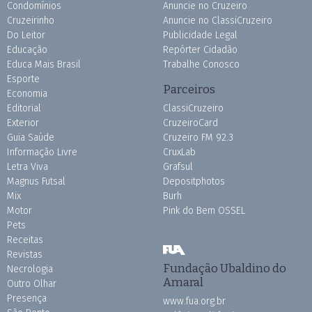
Condomínios
Anuncie no Cruzeiro
Cruzeirinho
Anuncie no ClassiCruzeiro
Do Leitor
Publicidade Legal
Educação
Repórter Cidadão
Educa Mais Brasil
Trabalhe Conosco
Esporte
Parceiros
Economia
Editorial
ClassiCruzeiro
Exterior
CruzeiroCard
Guia Saúde
Cruzeiro FM 92.3
Informação Livre
CruxLab
Letra Viva
Grafsul
Magnus Futsal
Depositphotos
Mix
Burh
Motor
Pink do Bem OSSEL
Pets
Receitas
Revistas
Fundação Ubaldino do
Necrologia
Amaral
Outro Olhar
Presença
www.fua.org.br