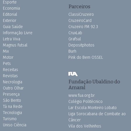
Esporte
Parceiros
Economia
Editorial
ClassiCruzeiro
Exterior
CruzeiroCard
Guia Saúde
Cruzeiro FM 92.3
Informação Livre
CruxLab
Letra Viva
Grafsul
Magnus Futsal
Depositphotos
Mix
Burh
Motor
Pink do Bem OSSEL
Pets
Receitas
Revistas
Fundação Ubaldino do
Necrologia
Amaral
Outro Olhar
Presença
www.fua.org.br
São Bento
Colégio Politécnico
Tá na Rede
Lar Escola Monteiro Lobato
Tecnologia
Liga Sorocabana de Combate ao
Turismo
Câncer
Uniso Ciência
Vila dos Velhinhos