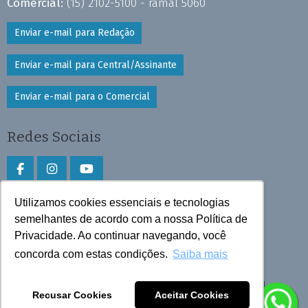
Comercial:
(15) 2102-5100 - ramal 5060
Enviar e-mail para Redação
Enviar e-mail para Central/Assinante
Enviar e-mail para o Comercial
Redes Sociais
Utilizamos cookies essenciais e tecnologias
Faça download do aplicativo
semelhantes de acordo com a nossa Política de
Privacidade. Ao continuar navegando, você
Play Store e App Store
concorda com estas condições.
Saiba mais
Todos os direitos reservados © 2025 Cruzeiro do Sul
Recusar Cookies
Aceitar Cookies