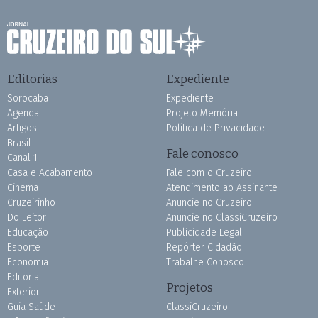
Editorias
Expediente
Sorocaba
Expediente
Agenda
Projeto Memória
Artigos
Política de Privacidade
Brasil
Fale conosco
Canal 1
Casa e Acabamento
Fale com o Cruzeiro
Cinema
Atendimento ao Assinante
Cruzeirinho
Anuncie no Cruzeiro
Do Leitor
Anuncie no ClassiCruzeiro
Educação
Publicidade Legal
Esporte
Repórter Cidadão
Economia
Trabalhe Conosco
Editorial
Projetos
Exterior
Guia Saúde
ClassiCruzeiro