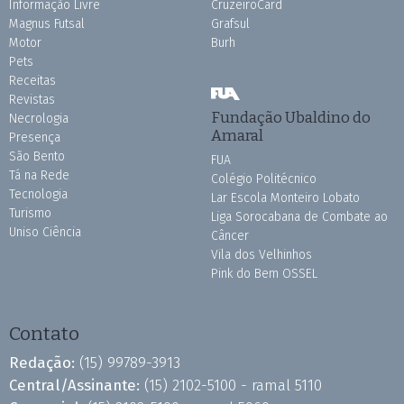
Informação Livre
CruzeiroCard
Magnus Futsal
Grafsul
Motor
Burh
Pets
Receitas
Revistas
Fundação Ubaldino do
Necrologia
Amaral
Presença
São Bento
FUA
Tá na Rede
Colégio Politécnico
Tecnologia
Lar Escola Monteiro Lobato
Turismo
Liga Sorocabana de Combate ao
Uniso Ciência
Câncer
Vila dos Velhinhos
Pink do Bem OSSEL
Contato
Redação:
(15) 99789-3913
Central/Assinante:
(15) 2102-5100 - ramal 5110