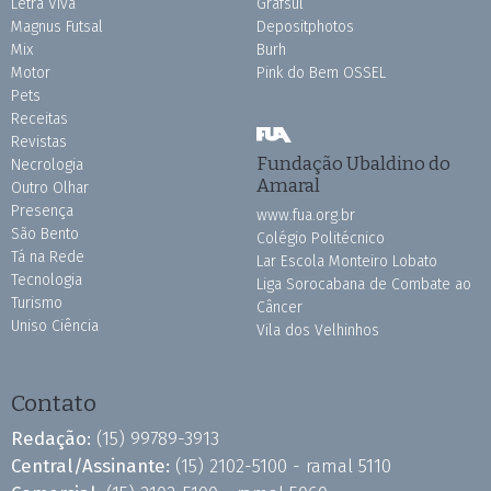
Letra Viva
Grafsul
Magnus Futsal
Depositphotos
Mix
Burh
Motor
Pink do Bem OSSEL
Pets
Receitas
Revistas
Fundação Ubaldino do
Necrologia
Amaral
Outro Olhar
Presença
www.fua.org.br
São Bento
Colégio Politécnico
Tá na Rede
Lar Escola Monteiro Lobato
Tecnologia
Liga Sorocabana de Combate ao
Turismo
Câncer
Uniso Ciência
Vila dos Velhinhos
Contato
Redação:
(15) 99789-3913
Central/Assinante:
(15) 2102-5100 - ramal 5110