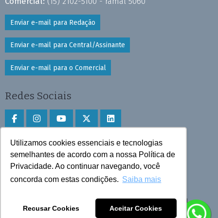
Comercial:
(15) 2102-5100 - ramal 5060
Enviar e-mail para Redação
Enviar e-mail para Central/Assinante
Enviar e-mail para o Comercial
Redes Sociais
Utilizamos cookies essenciais e tecnologias
Faça download do aplicativo
semelhantes de acordo com a nossa Política de
Play Store e App Store
Privacidade. Ao continuar navegando, você
concorda com estas condições.
Saiba mais
Todos os direitos reservados © 2025 Cruzeiro do Sul
Recusar Cookies
Aceitar Cookies