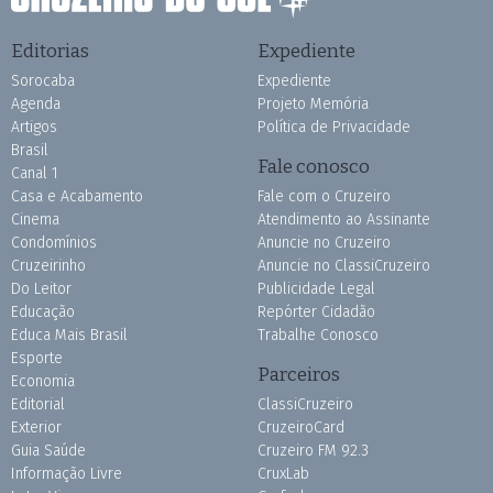
Editorias
Expediente
Sorocaba
Expediente
Agenda
Projeto Memória
Artigos
Política de Privacidade
Brasil
Fale conosco
Canal 1
Casa e Acabamento
Fale com o Cruzeiro
Cinema
Atendimento ao Assinante
Condomínios
Anuncie no Cruzeiro
Cruzeirinho
Anuncie no ClassiCruzeiro
Do Leitor
Publicidade Legal
Educação
Repórter Cidadão
Educa Mais Brasil
Trabalhe Conosco
Esporte
Parceiros
Economia
Editorial
ClassiCruzeiro
Exterior
CruzeiroCard
Guia Saúde
Cruzeiro FM 92.3
Informação Livre
CruxLab