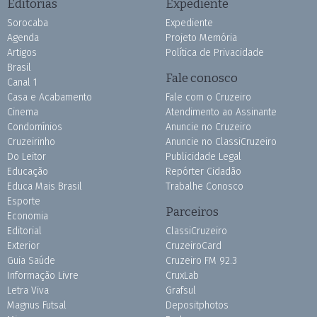
Editorias
Expediente
Sorocaba
Expediente
Agenda
Projeto Memória
Artigos
Política de Privacidade
Brasil
Fale conosco
Canal 1
Casa e Acabamento
Fale com o Cruzeiro
Cinema
Atendimento ao Assinante
Condomínios
Anuncie no Cruzeiro
Cruzeirinho
Anuncie no ClassiCruzeiro
Do Leitor
Publicidade Legal
Educação
Repórter Cidadão
Educa Mais Brasil
Trabalhe Conosco
Esporte
Parceiros
Economia
Editorial
ClassiCruzeiro
Exterior
CruzeiroCard
Guia Saúde
Cruzeiro FM 92.3
Informação Livre
CruxLab
Letra Viva
Grafsul
Magnus Futsal
Depositphotos