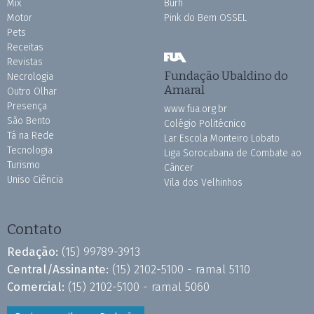
Mix
Burh
Motor
Pink do Bem OSSEL
Pets
Receitas
Revistas
Fundação Ubaldino do
Necrologia
Amaral
Outro Olhar
Presença
www.fua.org.br
São Bento
Colégio Politécnico
Tá na Rede
Lar Escola Monteiro Lobato
Tecnologia
Liga Sorocabana de Combate ao
Turismo
Câncer
Uniso Ciência
Vila dos Velhinhos
Contato
Redação:
(15) 99789-3913
Central/Assinante:
(15) 2102-5100 - ramal 5110
Comercial:
(15) 2102-5100 - ramal 5060