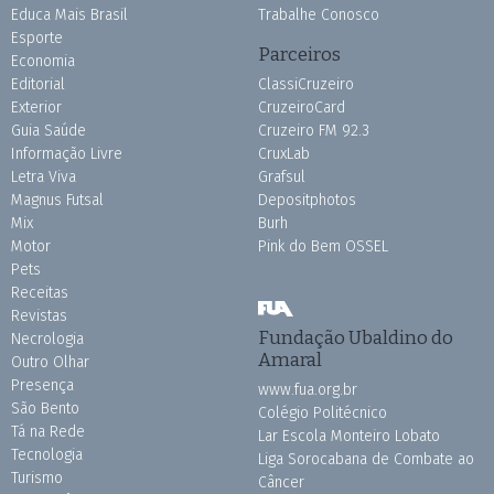
Educa Mais Brasil
Trabalhe Conosco
Esporte
Parceiros
Economia
Editorial
ClassiCruzeiro
Exterior
CruzeiroCard
Guia Saúde
Cruzeiro FM 92.3
Informação Livre
CruxLab
Letra Viva
Grafsul
Magnus Futsal
Depositphotos
Mix
Burh
Motor
Pink do Bem OSSEL
Pets
Receitas
Revistas
Fundação Ubaldino do
Necrologia
Amaral
Outro Olhar
Presença
www.fua.org.br
São Bento
Colégio Politécnico
Tá na Rede
Lar Escola Monteiro Lobato
Tecnologia
Liga Sorocabana de Combate ao
Turismo
Câncer