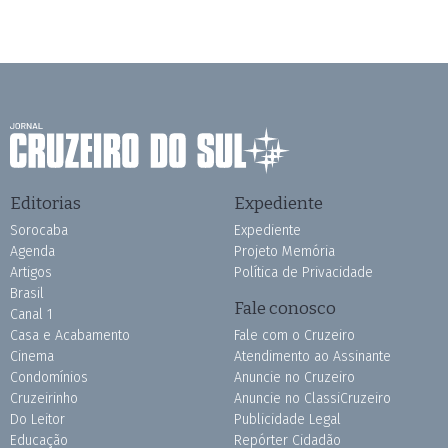
Editorias
Expediente
Sorocaba
Expediente
Agenda
Projeto Memória
Artigos
Política de Privacidade
Brasil
Fale conosco
Canal 1
Casa e Acabamento
Fale com o Cruzeiro
Cinema
Atendimento ao Assinante
Condomínios
Anuncie no Cruzeiro
Cruzeirinho
Anuncie no ClassiCruzeiro
Do Leitor
Publicidade Legal
Educação
Repórter Cidadão