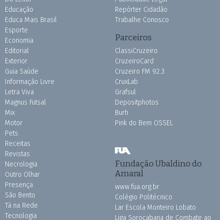
Educação
Repórter Cidadão
Educa Mais Brasil
Trabalhe Conosco
Esporte
Parceiros
Economia
Editorial
ClassiCruzeiro
Exterior
CruzeiroCard
Guia Saúde
Cruzeiro FM 92.3
Informação Livre
CruxLab
Letra Viva
Grafsul
Magnus Futsal
Depositphotos
Mix
Burh
Motor
Pink do Bem OSSEL
Pets
Receitas
Revistas
Fundação Ubaldino do
Necrologia
Amaral
Outro Olhar
Presença
www.fua.org.br
São Bento
Colégio Politécnico
Tá na Rede
Lar Escola Monteiro Lobato
Tecnologia
Liga Sorocabana de Combate ao