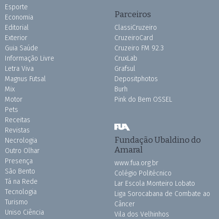
Esporte
Parceiros
Economia
Editorial
ClassiCruzeiro
Exterior
CruzeiroCard
Guia Saúde
Cruzeiro FM 92.3
Informação Livre
CruxLab
Letra Viva
Grafsul
Magnus Futsal
Depositphotos
Mix
Burh
Motor
Pink do Bem OSSEL
Pets
Receitas
Revistas
Fundação Ubaldino do
Necrologia
Amaral
Outro Olhar
Presença
www.fua.org.br
São Bento
Colégio Politécnico
Tá na Rede
Lar Escola Monteiro Lobato
Tecnologia
Liga Sorocabana de Combate ao
Turismo
Câncer
Uniso Ciência
Vila dos Velhinhos