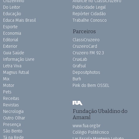
Cruzeirinho
Anuncie no ClassiCruzeiro
Do Leitor
Publicidade Legal
Educação
Repórter Cidadão
Educa Mais Brasil
Trabalhe Conosco
Esporte
Parceiros
Economia
Editorial
ClassiCruzeiro
Exterior
CruzeiroCard
Guia Saúde
Cruzeiro FM 92.3
Informação Livre
CruxLab
Letra Viva
Grafsul
Magnus Futsal
Depositphotos
Mix
Burh
Motor
Pink do Bem OSSEL
Pets
Receitas
Revistas
Fundação Ubaldino do
Necrologia
Amaral
Outro Olhar
Presença
www.fua.org.br
São Bento
Colégio Politécnico
Tá na Rede
Lar Escola Monteiro Lobato