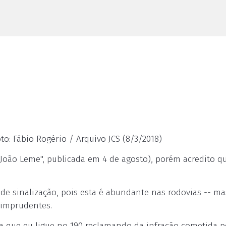
o: Fábio Rogério / Arquivo JCS (8/3/2018)
oão Leme", publicada em 4 de agosto), porém acredito q
e sinalização, pois esta é abundante nas rodovias -- ma
 imprudentes.
a que eu ligue no 190 reclamando da infração cometida p