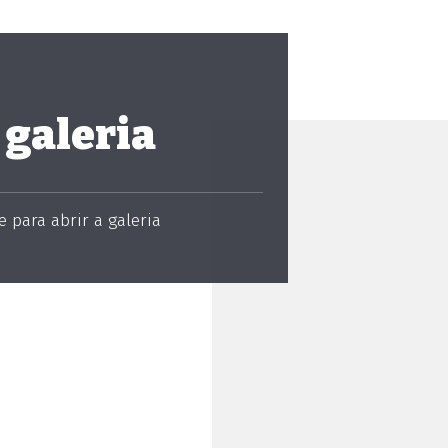
 galeria
 para abrir a galeria