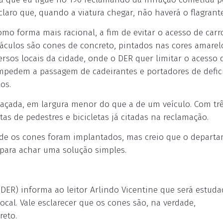
 claro que, quando a viatura chegar, não haverá o flagrante
omo forma mais racional, a fim de evitar o acesso de carr
stáculos são cones de concreto, pintados nas cores amarel
ersos locais da cidade, onde o DER quer limitar o acesso 
impedem a passagem de cadeirantes e portadores de defic
os.
açada, em largura menor do que a de um veículo. Com tr
as de pedestres e bicicletas já citadas na reclamação.
 onde os cones foram implantados, mas creio que o depart
para achar uma solução simples.
ER) informa ao leitor Arlindo Vicentine que será estuda
al. Vale esclarecer que os cones são, na verdade,
reto.