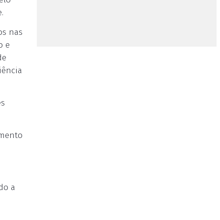
.
os nas
o e
de
iência
ês
amento
do a