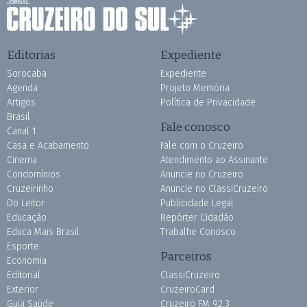
Editorias
Expediente
Sorocaba
Expediente
Agenda
Projeto Memória
Artigos
Política de Privacidade
Brasil
Fale conosco
Canal 1
Casa e Acabamento
Fale com o Cruzeiro
Cinema
Atendimento ao Assinante
Condomínios
Anuncie no Cruzeiro
Cruzeirinho
Anuncie no ClassiCruzeiro
Do Leitor
Publicidade Legal
Educação
Repórter Cidadão
Educa Mais Brasil
Trabalhe Conosco
Esporte
Parceiros
Economia
Editorial
ClassiCruzeiro
Exterior
CruzeiroCard
Guia Saúde
Cruzeiro FM 92.3