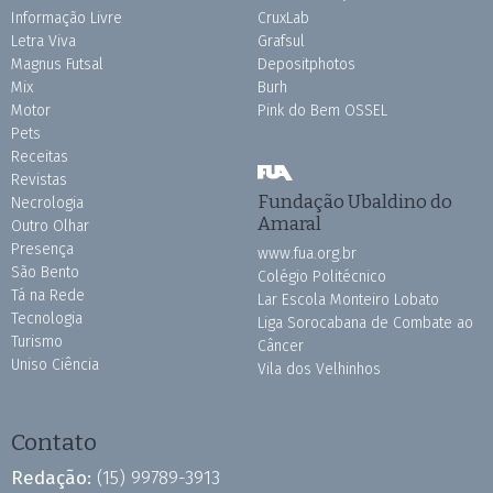
Informação Livre
CruxLab
Letra Viva
Grafsul
Magnus Futsal
Depositphotos
Mix
Burh
Motor
Pink do Bem OSSEL
Pets
Receitas
Revistas
Fundação Ubaldino do
Necrologia
Amaral
Outro Olhar
Presença
www.fua.org.br
São Bento
Colégio Politécnico
Tá na Rede
Lar Escola Monteiro Lobato
Tecnologia
Liga Sorocabana de Combate ao
Turismo
Câncer
Uniso Ciência
Vila dos Velhinhos
Contato
Redação:
(15) 99789-3913