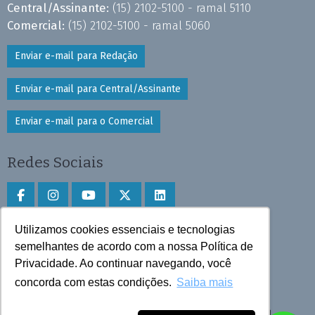
Central/Assinante:
(15) 2102-5100 - ramal 5110
Comercial:
(15) 2102-5100 - ramal 5060
Enviar e-mail para Redação
Enviar e-mail para Central/Assinante
Enviar e-mail para o Comercial
Redes Sociais
Utilizamos cookies essenciais e tecnologias
Faça download do aplicativo
semelhantes de acordo com a nossa Política de
Privacidade. Ao continuar navegando, você
Play Store e App Store
concorda com estas condições.
Saiba mais
Todos os direitos reservados © 2025 Cruzeiro do Sul