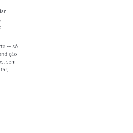
lar
,
e
te -- só
condição
os, sem
tar,