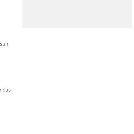
sair
o das