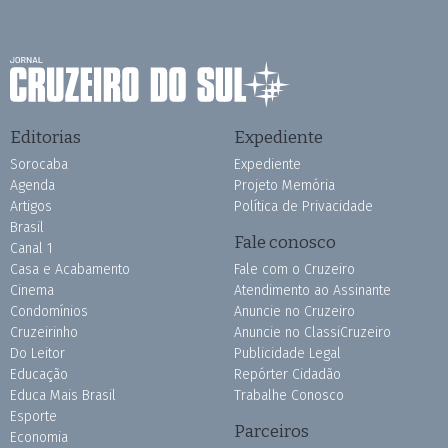
Editorias
Expediente
Sorocaba
Expediente
Agenda
Projeto Memória
Artigos
Política de Privacidade
Brasil
Fale conosco
Canal 1
Casa e Acabamento
Fale com o Cruzeiro
Cinema
Atendimento ao Assinante
Condomínios
Anuncie no Cruzeiro
Cruzeirinho
Anuncie no ClassiCruzeiro
Do Leitor
Publicidade Legal
Educação
Repórter Cidadão
Educa Mais Brasil
Trabalhe Conosco
Esporte
Parceiros
Economia