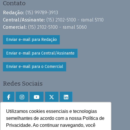
Contato
Redação:
(15) 99789-3913
Central/Assinante:
(15) 2102-5100 - ramal 5110
Comercial:
(15) 2102-5100 - ramal 5060
Enviar e-mail para Redação
Enviar e-mail para Central/Assinante
Enviar e-mail para o Comercial
Redes Sociais
Utilizamos cookies essenciais e tecnologias
Faça download do aplicativo
semelhantes de acordo com a nossa Política de
Privacidade. Ao continuar navegando, você
Play Store e App Store