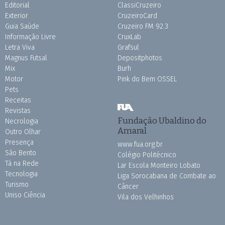
Editorial
ClassiCruzeiro
Exterior
CruzeiroCard
Guia Saúde
Cruzeiro FM 92.3
Informação Livre
CruxLab
Letra Viva
Grafsul
Magnus Futsal
Depositphotos
Mix
Burh
Motor
Pink do Bem OSSEL
Pets
Receitas
Revistas
Fundação Ubaldino do
Necrologia
Amaral
Outro Olhar
Presença
www.fua.org.br
São Bento
Colégio Politécnico
Tá na Rede
Lar Escola Monteiro Lobato
Tecnologia
Liga Sorocabana de Combate ao
Turismo
Câncer
Uniso Ciência
Vila dos Velhinhos