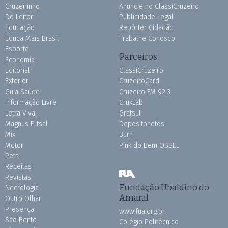
Cruzeirinho
Anuncie no ClassiCruzeiro
Do Leitor
Publicidade Legal
Educação
Repórter Cidadão
Educa Mais Brasil
Trabalhe Conosco
Esporte
Parceiros
Economia
Editorial
ClassiCruzeiro
Exterior
CruzeiroCard
Guia Saúde
Cruzeiro FM 92.3
Informação Livre
CruxLab
Letra Viva
Grafsul
Magnus Futsal
Depositphotos
Mix
Burh
Motor
Pink do Bem OSSEL
Pets
Receitas
Revistas
Fundação Ubaldino do
Necrologia
Amaral
Outro Olhar
Presença
www.fua.org.br
São Bento
Colégio Politécnico