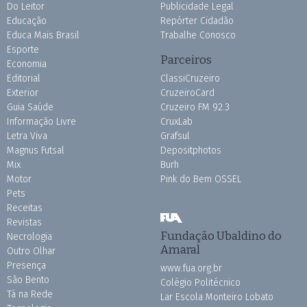
Do Leitor
Publicidade Legal
Educação
Repórter Cidadão
Educa Mais Brasil
Trabalhe Conosco
Esporte
Parceiros
Economia
Editorial
ClassiCruzeiro
Exterior
CruzeiroCard
Guia Saúde
Cruzeiro FM 92.3
Informação Livre
CruxLab
Letra Viva
Grafsul
Magnus Futsal
Depositphotos
Mix
Burh
Motor
Pink do Bem OSSEL
Pets
Receitas
Revistas
Fundação Ubaldino do
Necrologia
Amaral
Outro Olhar
Presença
www.fua.org.br
São Bento
Colégio Politécnico
Tá na Rede
Lar Escola Monteiro Lobato