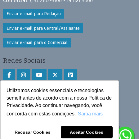
Comercial:
(15) 2102-5100 - ramal 5060
Enviar e-mail para Redação
Enviar e-mail para Central/Assinante
Enviar e-mail para o Comercial
Redes Sociais
Utilizamos cookies essenciais e tecnologias
Faça download do aplicativo
semelhantes de acordo com a nossa Política de
Privacidade. Ao continuar navegando, você
Play Store e App Store
concorda com estas condições.
Saiba mais
Todos os direitos reservados © 2025 Cruzeiro do Sul
Recusar Cookies
Aceitar Cookies