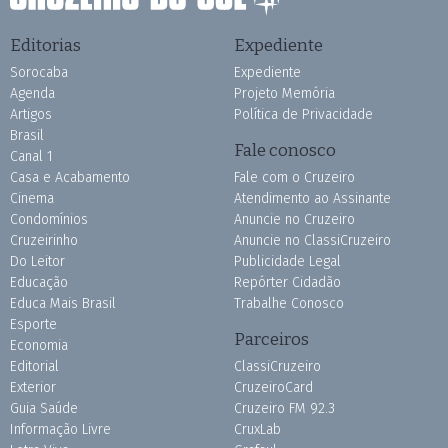
Editorias
Expediente
Sorocaba
Expediente
Agenda
Projeto Memória
Artigos
Política de Privacidade
Brasil
Fale conosco
Canal 1
Casa e Acabamento
Fale com o Cruzeiro
Cinema
Atendimento ao Assinante
Condomínios
Anuncie no Cruzeiro
Cruzeirinho
Anuncie no ClassiCruzeiro
Do Leitor
Publicidade Legal
Educação
Repórter Cidadão
Educa Mais Brasil
Trabalhe Conosco
Esporte
Parceiros
Economia
Editorial
ClassiCruzeiro
Exterior
CruzeiroCard
Guia Saúde
Cruzeiro FM 92.3
Informação Livre
CruxLab