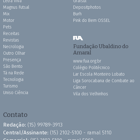
Letra Viva
Grafsul
Magnus Futsal
Depositphotos
Mix
Burh
Motor
Pink do Bem OSSEL
Pets
Receitas
Revistas
Fundação Ubaldino do
Necrologia
Amaral
Outro Olhar
Presença
www.fua.org.br
São Bento
Colégio Politécnico
Tá na Rede
Lar Escola Monteiro Lobato
Tecnologia
Liga Sorocabana de Combate ao
Turismo
Câncer
Uniso Ciência
Vila dos Velhinhos
Contato
Redação:
(15) 99789-3913
Central/Assinante:
(15) 2102-5100 - ramal 5110