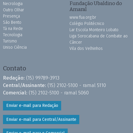
Fundação Ubaldino do
Necrologia
Amaral
Outro Olhar
Presença
www.fua.org.br
São Bento
Colégio Politécnico
Tá na Rede
Lar Escola Monteiro Lobato
Tecnologia
Liga Sorocabana de Combate ao
Turismo
Câncer
Uniso Ciência
Vila dos Velhinhos
Contato
Redação:
(15) 99789-3913
Central/Assinante:
(15) 2102-5100 - ramal 5110
Comercial:
(15) 2102-5100 - ramal 5060
Enviar e-mail para Redação
Enviar e-mail para Central/Assinante