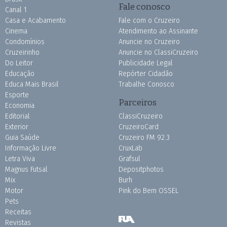
Fale conosco
Canal 1
Casa e Acabamento
Fale com o Cruzeiro
Cinema
Atendimento ao Assinante
Condomínios
Anuncie no Cruzeiro
Cruzeirinho
Anuncie no ClassiCruzeiro
Do Leitor
Publicidade Legal
Educação
Repórter Cidadão
Educa Mais Brasil
Trabalhe Conosco
Esporte
Parceiros
Economia
Editorial
ClassiCruzeiro
Exterior
CruzeiroCard
Guia Saúde
Cruzeiro FM 92.3
Informação Livre
CruxLab
Letra Viva
Grafsul
Magnus Futsal
Depositphotos
Mix
Burh
Motor
Pink do Bem OSSEL
Pets
Receitas
Revistas