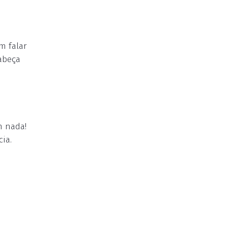
m falar
abeça
m nada!
ia.