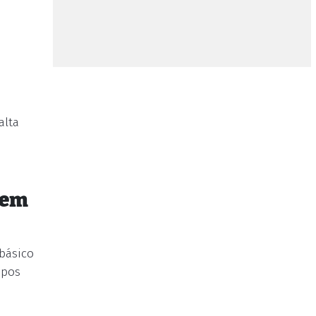
alta
 em
básico
mpos