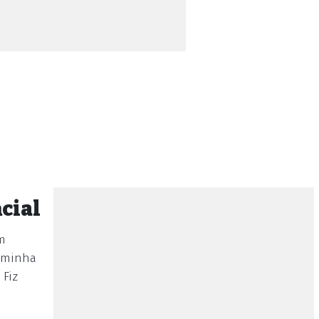
cial
m
a minha
 Fiz