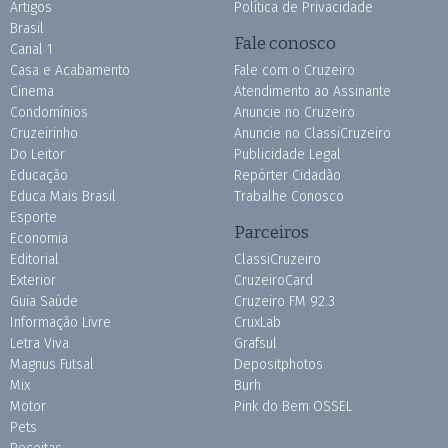
Artigos
Política de Privacidade
Brasil
Fale conosco
Canal 1
Casa e Acabamento
Fale com o Cruzeiro
Cinema
Atendimento ao Assinante
Condomínios
Anuncie no Cruzeiro
Cruzeirinho
Anuncie no ClassiCruzeiro
Do Leitor
Publicidade Legal
Educação
Repórter Cidadão
Educa Mais Brasil
Trabalhe Conosco
Esporte
Parceiros
Economia
Editorial
ClassiCruzeiro
Exterior
CruzeiroCard
Guia Saúde
Cruzeiro FM 92.3
Informação Livre
CruxLab
Letra Viva
Grafsul
Magnus Futsal
Depositphotos
Mix
Burh
Motor
Pink do Bem OSSEL
Pets