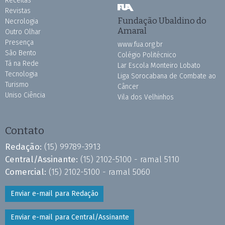
Receitas
Revistas
Fundação Ubaldino do
Necrologia
Amaral
Outro Olhar
Presença
www.fua.org.br
São Bento
Colégio Politécnico
Tá na Rede
Lar Escola Monteiro Lobato
Tecnologia
Liga Sorocabana de Combate ao
Turismo
Câncer
Uniso Ciência
Vila dos Velhinhos
Contato
Redação:
(15) 99789-3913
Central/Assinante:
(15) 2102-5100 - ramal 5110
Comercial:
(15) 2102-5100 - ramal 5060
Enviar e-mail para Redação
Enviar e-mail para Central/Assinante