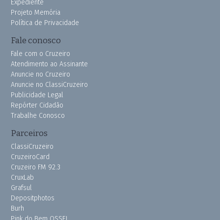
Expediente
Projeto Memória
Política de Privacidade
Fale conosco
Fale com o Cruzeiro
Atendimento ao Assinante
Anuncie no Cruzeiro
Anuncie no ClassiCruzeiro
Publicidade Legal
Repórter Cidadão
Trabalhe Conosco
Parceiros
ClassiCruzeiro
CruzeiroCard
Cruzeiro FM 92.3
CruxLab
Grafsul
Depositphotos
Burh
Pink do Bem OSSEL