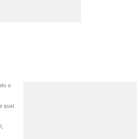
ido o
a qual
l,