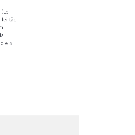
 (Lei
 lei tão
em
da
do e a