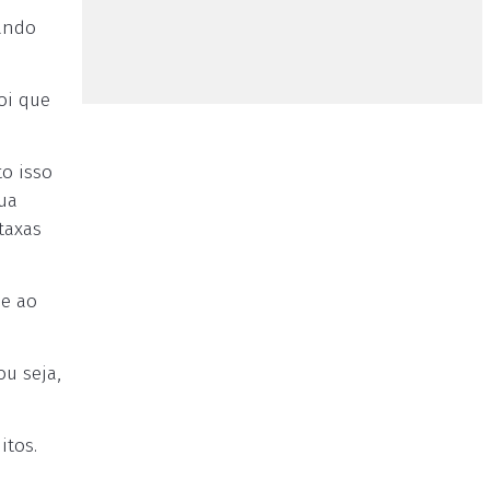
ando
oi que
o isso
ua
taxas
se ao
u seja,
itos.