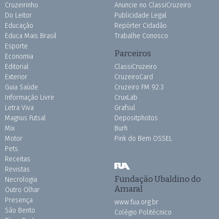
Cruzeirinho
Anuncie no ClassiCruzeiro
Do Leitor
Publicidade Legal
Educação
Repórter Cidadão
Educa Mais Brasil
Trabalhe Conosco
Esporte
Parceiros
Economia
Editorial
ClassiCruzeiro
Exterior
CruzeiroCard
Guia Saúde
Cruzeiro FM 92.3
Informação Livre
CruxLab
Letra Viva
Grafsul
Magnus Futsal
Depositphotos
Mix
Burh
Motor
Pink do Bem OSSEL
Pets
Receitas
Revistas
Fundação Ubaldino do
Necrologia
Amaral
Outro Olhar
Presença
www.fua.org.br
São Bento
Colégio Politécnico