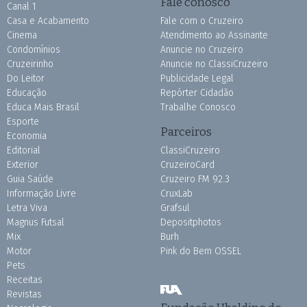
Fale conosco
Canal 1
Casa e Acabamento
Fale com o Cruzeiro
Cinema
Atendimento ao Assinante
Condomínios
Anuncie no Cruzeiro
Cruzeirinho
Anuncie no ClassiCruzeiro
Do Leitor
Publicidade Legal
Educação
Repórter Cidadão
Educa Mais Brasil
Trabalhe Conosco
Esporte
Parceiros
Economia
Editorial
ClassiCruzeiro
Exterior
CruzeiroCard
Guia Saúde
Cruzeiro FM 92.3
Informação Livre
CruxLab
Letra Viva
Grafsul
Magnus Futsal
Depositphotos
Mix
Burh
Motor
Pink do Bem OSSEL
Pets
Receitas
Revistas