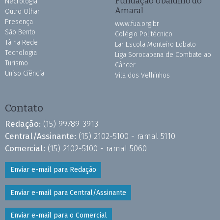
Fundação Ubaldino do
Necrologia
Amaral
Outro Olhar
Presença
www.fua.org.br
São Bento
Colégio Politécnico
Tá na Rede
Lar Escola Monteiro Lobato
Tecnologia
Liga Sorocabana de Combate ao
Turismo
Câncer
Uniso Ciência
Vila dos Velhinhos
Contato
Redação:
(15) 99789-3913
Central/Assinante:
(15) 2102-5100 - ramal 5110
Comercial:
(15) 2102-5100 - ramal 5060
Enviar e-mail para Redação
Enviar e-mail para Central/Assinante
Enviar e-mail para o Comercial