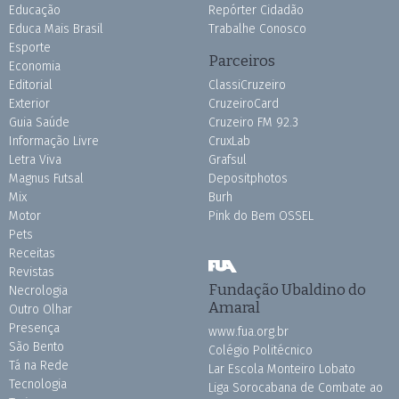
Educação
Repórter Cidadão
Educa Mais Brasil
Trabalhe Conosco
Esporte
Parceiros
Economia
Editorial
ClassiCruzeiro
Exterior
CruzeiroCard
Guia Saúde
Cruzeiro FM 92.3
Informação Livre
CruxLab
Letra Viva
Grafsul
Magnus Futsal
Depositphotos
Mix
Burh
Motor
Pink do Bem OSSEL
Pets
Receitas
Revistas
Fundação Ubaldino do
Necrologia
Amaral
Outro Olhar
Presença
www.fua.org.br
São Bento
Colégio Politécnico
Tá na Rede
Lar Escola Monteiro Lobato
Tecnologia
Liga Sorocabana de Combate ao