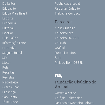
Do Leitor
Publicidade Legal
Educação
Repórter Cidadão
Educa Mais Brasil
Trabalhe Conosco
Esporte
Parceiros
Economia
Editorial
ClassiCruzeiro
Exterior
CruzeiroCard
Guia Saúde
Cruzeiro FM 92.3
Informação Livre
CruxLab
Letra Viva
Grafsul
Magnus Futsal
Depositphotos
Mix
Burh
Motor
Pink do Bem OSSEL
Pets
Receitas
Revistas
Fundação Ubaldino do
Necrologia
Amaral
Outro Olhar
Presença
www.fua.org.br
São Bento
Colégio Politécnico
Tá na Rede
Lar Escola Monteiro Lobato