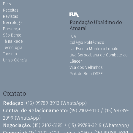
Pets
Receitas
Revistas
Fundação Ubaldino do
Necrologia
Amaral
Presença
São Bento
FUA
Tá na Rede
Colégio Politécnico
Tecnologia
Lar Escola Monteiro Lobato
Turismo
Liga Sorocabana de Combate ao
Uniso Ciência
Câncer
Vila dos Velhinhos
Pink do Bem OSSEL
Contato
Redação:
(15) 99789-3913
(WhatsApp)
Central de Relacionamento:
(15) 2102-5110 /
(15) 99789-
2099
(WhatsApp)
Negociação:
(15) 2102-5195 /
(15) 99788-3219
(WhatsApp)
Comercial:
(15) 2102-5100 - ramal 5060 /
(15) 99789-6861