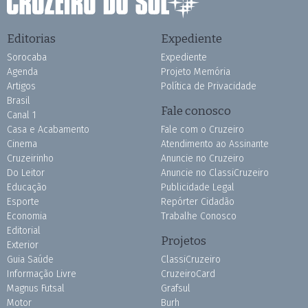
Editorias
Expediente
Sorocaba
Expediente
Agenda
Projeto Memória
Artigos
Política de Privacidade
Brasil
Fale conosco
Canal 1
Casa e Acabamento
Fale com o Cruzeiro
Cinema
Atendimento ao Assinante
Cruzeirinho
Anuncie no Cruzeiro
Do Leitor
Anuncie no ClassiCruzeiro
Educação
Publicidade Legal
Esporte
Repórter Cidadão
Economia
Trabalhe Conosco
Editorial
Projetos
Exterior
Guia Saúde
ClassiCruzeiro
Informação Livre
CruzeiroCard
Magnus Futsal
Grafsul
Motor
Burh