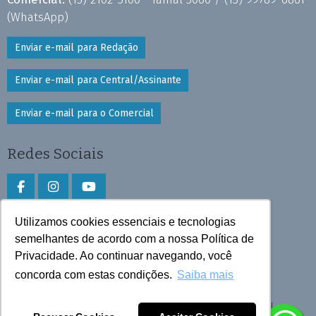
(WhatsApp)
Enviar e-mail para Redação
Enviar e-mail para Central/Assinante
Enviar e-mail para o Comercial
Redes Sociais
Utilizamos cookies essenciais e tecnologias
Faça download do aplicativo
semelhantes de acordo com a nossa Política de
Privacidade. Ao continuar navegando, você
Play Store e App Store
concorda com estas condições.
Saiba mais
Todos os direitos reservados © 2026 Cruzeiro do Sul