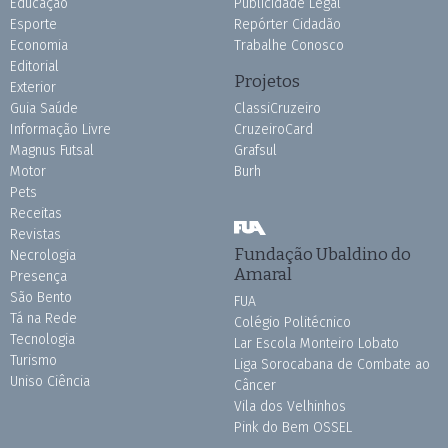
Educação
Publicidade Legal
Esporte
Repórter Cidadão
Economia
Trabalhe Conosco
Editorial
Projetos
Exterior
Guia Saúde
ClassiCruzeiro
Informação Livre
CruzeiroCard
Magnus Futsal
Grafsul
Motor
Burh
Pets
Receitas
Revistas
Fundação Ubaldino do
Necrologia
Amaral
Presença
São Bento
FUA
Tá na Rede
Colégio Politécnico
Tecnologia
Lar Escola Monteiro Lobato
Turismo
Liga Sorocabana de Combate ao
Uniso Ciência
Câncer
Vila dos Velhinhos
Pink do Bem OSSEL