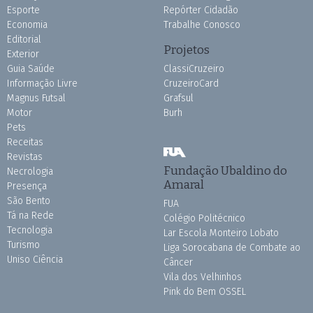
Esporte
Repórter Cidadão
Economia
Trabalhe Conosco
Editorial
Projetos
Exterior
Guia Saúde
ClassiCruzeiro
Informação Livre
CruzeiroCard
Magnus Futsal
Grafsul
Motor
Burh
Pets
Receitas
Revistas
Fundação Ubaldino do
Necrologia
Amaral
Presença
São Bento
FUA
Tá na Rede
Colégio Politécnico
Tecnologia
Lar Escola Monteiro Lobato
Turismo
Liga Sorocabana de Combate ao
Uniso Ciência
Câncer
Vila dos Velhinhos
Pink do Bem OSSEL