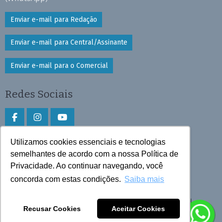
Enviar e-mail para Redação
Enviar e-mail para Central/Assinante
Enviar e-mail para o Comercial
Redes Sociais
Utilizamos cookies essenciais e tecnologias
Faça download do aplicativo
semelhantes de acordo com a nossa Política de
Privacidade. Ao continuar navegando, você
Play Store e App Store
concorda com estas condições.
Saiba mais
Todos os direitos reservados © 2026 Cruzeiro do Sul
Recusar Cookies
Aceitar Cookies