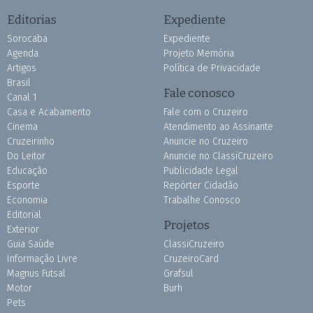
Editorias
Expediente
Sorocaba
Expediente
Agenda
Projeto Memória
Artigos
Política de Privacidade
Brasil
Fale conosco
Canal 1
Casa e Acabamento
Fale com o Cruzeiro
Cinema
Atendimento ao Assinante
Cruzeirinho
Anuncie no Cruzeiro
Do Leitor
Anuncie no ClassiCruzeiro
Educação
Publicidade Legal
Esporte
Repórter Cidadão
Economia
Trabalhe Conosco
Editorial
Projetos
Exterior
Guia Saúde
ClassiCruzeiro
Informação Livre
CruzeiroCard
Magnus Futsal
Grafsul
Motor
Burh
Pets