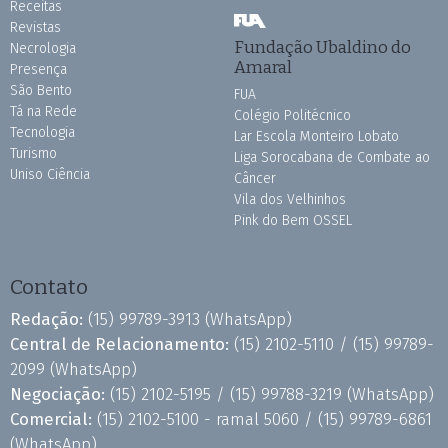
Receitas
Revistas
Fundação Ubaldino do
Necrologia
Amaral
Presença
São Bento
FUA
Tá na Rede
Colégio Politécnico
Tecnologia
Lar Escola Monteiro Lobato
Turismo
Liga Sorocabana de Combate ao
Uniso Ciência
Câncer
Vila dos Velhinhos
Pink do Bem OSSEL
Contato
Redação:
(15) 99789-3913
(WhatsApp)
Central de Relacionamento:
(15) 2102-5110 /
(15) 99789-
2099
(WhatsApp)
Negociação:
(15) 2102-5195 /
(15) 99788-3219
(WhatsApp)
Comercial:
(15) 2102-5100 - ramal 5060 /
(15) 99789-6861
(WhatsApp)