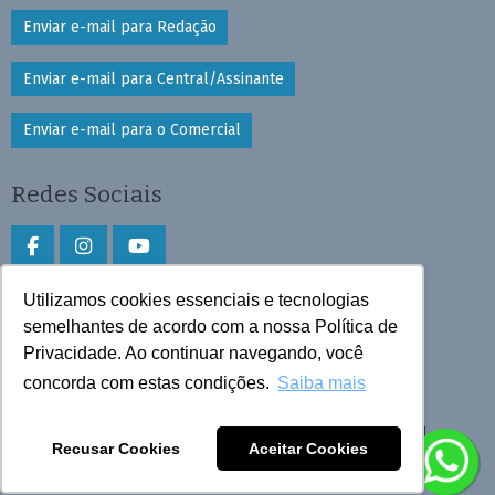
Enviar e-mail para Redação
Enviar e-mail para Central/Assinante
Enviar e-mail para o Comercial
Redes Sociais
Utilizamos cookies essenciais e tecnologias
Faça download do aplicativo
semelhantes de acordo com a nossa Política de
Privacidade. Ao continuar navegando, você
Play Store e App Store
concorda com estas condições.
Saiba mais
Todos os direitos reservados © 2025 Cruzeiro do Sul
Recusar Cookies
Aceitar Cookies