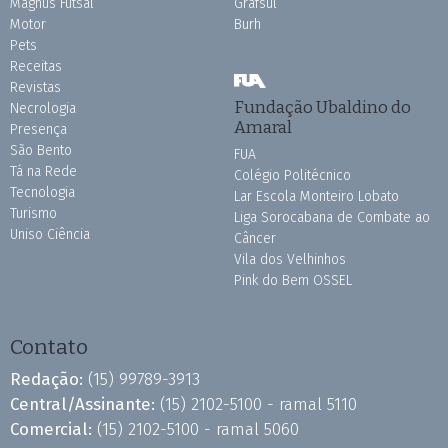
Magnus Futsal
Grafsul
Motor
Burh
Pets
Receitas
Revistas
Fundação Ubaldino do
Necrologia
Amaral
Presença
São Bento
FUA
Tá na Rede
Colégio Politécnico
Tecnologia
Lar Escola Monteiro Lobato
Turismo
Liga Sorocabana de Combate ao
Uniso Ciência
Câncer
Vila dos Velhinhos
Pink do Bem OSSEL
Contato
Redação:
(15) 99789-3913
Central/Assinante:
(15) 2102-5100 - ramal 5110
Comercial:
(15) 2102-5100 - ramal 5060