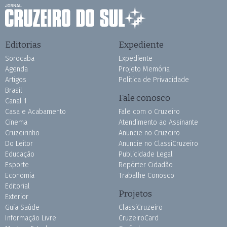
Editorias
Expediente
Sorocaba
Expediente
Agenda
Projeto Memória
Artigos
Política de Privacidade
Brasil
Fale conosco
Canal 1
Casa e Acabamento
Fale com o Cruzeiro
Cinema
Atendimento ao Assinante
Cruzeirinho
Anuncie no Cruzeiro
Do Leitor
Anuncie no ClassiCruzeiro
Educação
Publicidade Legal
Esporte
Repórter Cidadão
Economia
Trabalhe Conosco
Editorial
Projetos
Exterior
Guia Saúde
ClassiCruzeiro
Informação Livre
CruzeiroCard