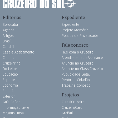
Editorias
Expediente
Sorocaba
Expediente
Agenda
Projeto Memória
Artigos
Política de Privacidade
Brasil
Fale conosco
Canal 1
Casa e Acabamento
Fale com o Cruzeiro
Cinema
Atendimento ao Assinante
Cruzeirinho
Anuncie no Cruzeiro
Do Leitor
Anuncie no ClassiCruzeiro
Educação
Publicidade Legal
Esporte
Repórter Cidadão
Economia
Trabalhe Conosco
Editorial
Projetos
Exterior
Guia Saúde
ClassiCruzeiro
Informação Livre
CruzeiroCard
Magnus Futsal
Grafsul