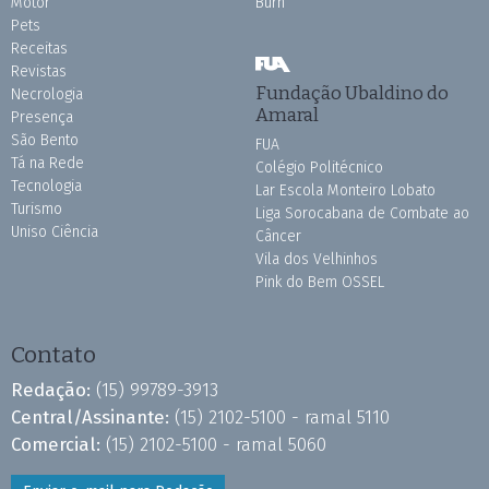
Motor
Burh
Pets
Receitas
Revistas
Fundação Ubaldino do
Necrologia
Amaral
Presença
São Bento
FUA
Tá na Rede
Colégio Politécnico
Tecnologia
Lar Escola Monteiro Lobato
Turismo
Liga Sorocabana de Combate ao
Uniso Ciência
Câncer
Vila dos Velhinhos
Pink do Bem OSSEL
Contato
Redação:
(15) 99789-3913
Central/Assinante:
(15) 2102-5100 - ramal 5110
Comercial:
(15) 2102-5100 - ramal 5060