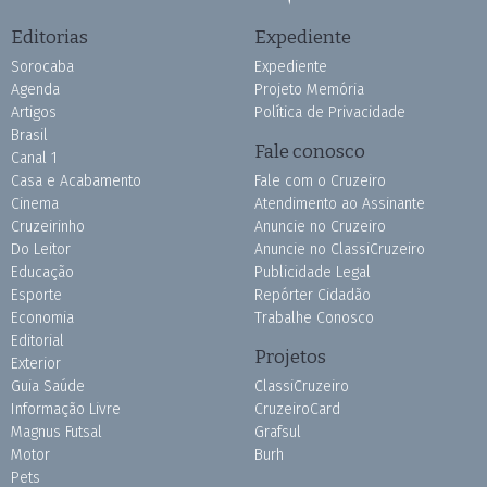
Editorias
Expediente
Sorocaba
Expediente
Agenda
Projeto Memória
Artigos
Política de Privacidade
Brasil
Fale conosco
Canal 1
Casa e Acabamento
Fale com o Cruzeiro
Cinema
Atendimento ao Assinante
Cruzeirinho
Anuncie no Cruzeiro
Do Leitor
Anuncie no ClassiCruzeiro
Educação
Publicidade Legal
Esporte
Repórter Cidadão
Economia
Trabalhe Conosco
Editorial
Projetos
Exterior
Guia Saúde
ClassiCruzeiro
Informação Livre
CruzeiroCard
Magnus Futsal
Grafsul
Motor
Burh
Pets