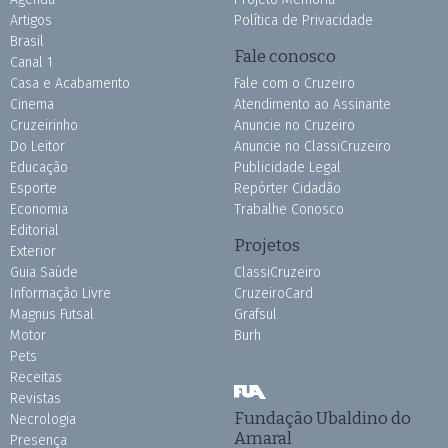
Artigos
Política de Privacidade
Brasil
Fale conosco
Canal 1
Casa e Acabamento
Fale com o Cruzeiro
Cinema
Atendimento ao Assinante
Cruzeirinho
Anuncie no Cruzeiro
Do Leitor
Anuncie no ClassiCruzeiro
Educação
Publicidade Legal
Esporte
Repórter Cidadão
Economia
Trabalhe Conosco
Editorial
Projetos
Exterior
Guia Saúde
ClassiCruzeiro
Informação Livre
CruzeiroCard
Magnus Futsal
Grafsul
Motor
Burh
Pets
Receitas
Revistas
Fundação Ubaldino do
Necrologia
Amaral
Presença