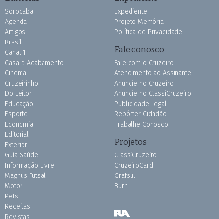
Sorocaba
Expediente
Agenda
Projeto Memória
Artigos
Política de Privacidade
Brasil
Fale conosco
Canal 1
Casa e Acabamento
Fale com o Cruzeiro
Cinema
Atendimento ao Assinante
Cruzeirinho
Anuncie no Cruzeiro
Do Leitor
Anuncie no ClassiCruzeiro
Educação
Publicidade Legal
Esporte
Repórter Cidadão
Economia
Trabalhe Conosco
Editorial
Projetos
Exterior
Guia Saúde
ClassiCruzeiro
Informação Livre
CruzeiroCard
Magnus Futsal
Grafsul
Motor
Burh
Pets
Receitas
Revistas