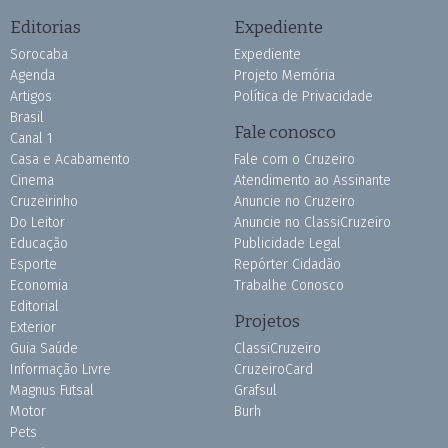
Editorias
Expediente
Sorocaba
Expediente
Agenda
Projeto Memória
Artigos
Política de Privacidade
Brasil
Fale conosco
Canal 1
Casa e Acabamento
Fale com o Cruzeiro
Cinema
Atendimento ao Assinante
Cruzeirinho
Anuncie no Cruzeiro
Do Leitor
Anuncie no ClassiCruzeiro
Educação
Publicidade Legal
Esporte
Repórter Cidadão
Economia
Trabalhe Conosco
Editorial
Projetos
Exterior
Guia Saúde
ClassiCruzeiro
Informação Livre
CruzeiroCard
Magnus Futsal
Grafsul
Motor
Burh
Pets