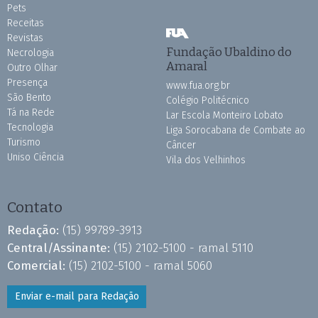
Pets
Receitas
Revistas
Fundação Ubaldino do
Necrologia
Amaral
Outro Olhar
Presença
www.fua.org.br
São Bento
Colégio Politécnico
Tá na Rede
Lar Escola Monteiro Lobato
Tecnologia
Liga Sorocabana de Combate ao
Turismo
Câncer
Uniso Ciência
Vila dos Velhinhos
Contato
Redação:
(15) 99789-3913
Central/Assinante:
(15) 2102-5100 - ramal 5110
Comercial:
(15) 2102-5100 - ramal 5060
Enviar e-mail para Redação