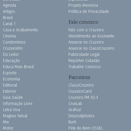
Agenda
Projeto Memória
Artigos
Política de Privacidade
Brasil
Fale conosco
Canal 1
Casa e Acabamento
Fale com o Cruzeiro
Cinema
Atendimento ao Assinante
Condomínios
Anuncie no Cruzeiro
Cruzeirinho
Anuncie no ClassiCruzeiro
Do Leitor
Publicidade Legal
Educação
Repórter Cidadão
Educa Mais Brasil
Trabalhe Conosco
Esporte
Parceiros
Economia
Editorial
ClassiCruzeiro
Exterior
CruzeiroCard
Guia Saúde
Cruzeiro FM 92.3
Informação Livre
CruxLab
Letra Viva
Grafsul
Magnus Futsal
Depositphotos
Mix
Burh
Motor
Pink do Bem OSSEL