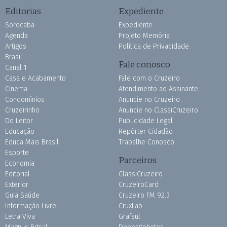
Editorias
Expediente
Sorocaba
Expediente
Agenda
Projeto Memória
Artigos
Política de Privacidade
Brasil
Fale conosco
Canal 1
Casa e Acabamento
Fale com o Cruzeiro
Cinema
Atendimento ao Assinante
Condomínios
Anuncie no Cruzeiro
Cruzeirinho
Anuncie no ClassiCruzeiro
Do Leitor
Publicidade Legal
Educação
Repórter Cidadão
Educa Mais Brasil
Trabalhe Conosco
Esporte
Parceiros
Economia
Editorial
ClassiCruzeiro
Exterior
CruzeiroCard
Guia Saúde
Cruzeiro FM 92.3
Informação Livre
CruxLab
Letra Viva
Grafsul