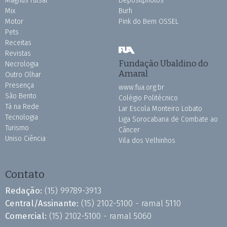
Magnus Futsal
Depositphotos
Mix
Burh
Motor
Pink do Bem OSSEL
Pets
Receitas
Revistas
Fundação Ubaldino do
Necrologia
Amaral
Outro Olhar
Presença
www.fua.org.br
São Bento
Colégio Politécnico
Tá na Rede
Lar Escola Monteiro Lobato
Tecnologia
Liga Sorocabana de Combate ao
Turismo
Câncer
Uniso Ciência
Vila dos Velhinhos
Contato
Redação:
(15) 99789-3913
Central/Assinante:
(15) 2102-5100 - ramal 5110
Comercial:
(15) 2102-5100 - ramal 5060