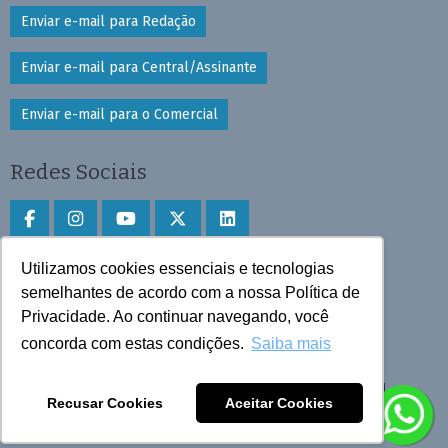
Enviar e-mail para Redação
Enviar e-mail para Central/Assinante
Enviar e-mail para o Comercial
Redes Sociais
Utilizamos cookies essenciais e tecnologias
Faça download do aplicativo
semelhantes de acordo com a nossa Política de
Privacidade. Ao continuar navegando, você
Play Store e App Store
concorda com estas condições.
Saiba mais
Todos os direitos reservados © 2025 Cruzeiro do Sul
Recusar Cookies
Aceitar Cookies