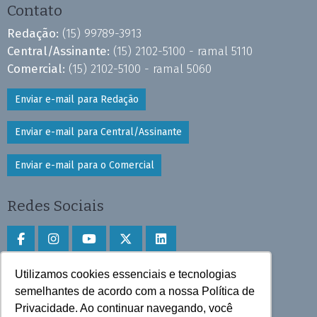
Contato
Redação:
(15) 99789-3913
Central/Assinante:
(15) 2102-5100 - ramal 5110
Comercial:
(15) 2102-5100 - ramal 5060
Enviar e-mail para Redação
Enviar e-mail para Central/Assinante
Enviar e-mail para o Comercial
Redes Sociais
Utilizamos cookies essenciais e tecnologias
Faça download do aplicativo
semelhantes de acordo com a nossa Política de
Privacidade. Ao continuar navegando, você
Play Store e App Store