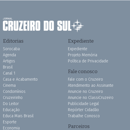
Editorias
Expediente
Sorocaba
Expediente
Agenda
Projeto Memória
Artigos
Política de Privacidade
Brasil
Fale conosco
Canal 1
Casa e Acabamento
Fale com o Cruzeiro
Cinema
Atendimento ao Assinante
Condomínios
Anuncie no Cruzeiro
Cruzeirinho
Anuncie no ClassiCruzeiro
Do Leitor
Publicidade Legal
Educação
Repórter Cidadão
Educa Mais Brasil
Trabalhe Conosco
Esporte
Parceiros
Economia