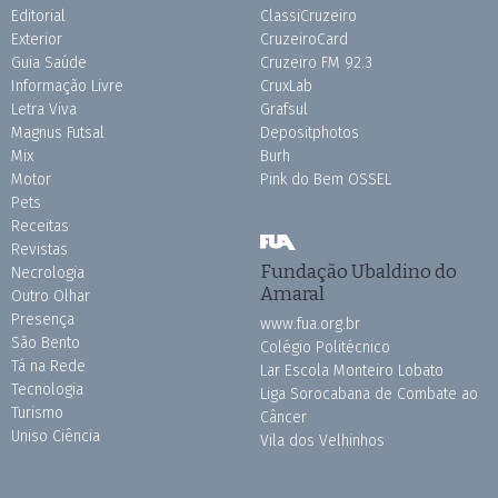
Editorial
ClassiCruzeiro
Exterior
CruzeiroCard
Guia Saúde
Cruzeiro FM 92.3
Informação Livre
CruxLab
Letra Viva
Grafsul
Magnus Futsal
Depositphotos
Mix
Burh
Motor
Pink do Bem OSSEL
Pets
Receitas
Revistas
Fundação Ubaldino do
Necrologia
Amaral
Outro Olhar
Presença
www.fua.org.br
São Bento
Colégio Politécnico
Tá na Rede
Lar Escola Monteiro Lobato
Tecnologia
Liga Sorocabana de Combate ao
Turismo
Câncer
Uniso Ciência
Vila dos Velhinhos