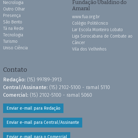
Fundação Ubaldino do
Necrologia
Amaral
Outro Olhar
Presença
www.fua.org.br
São Bento
Colégio Politécnico
Tá na Rede
Lar Escola Monteiro Lobato
Tecnologia
Liga Sorocabana de Combate ao
Turismo
Câncer
Uniso Ciência
Vila dos Velhinhos
Contato
Redação:
(15) 99789-3913
Central/Assinante:
(15) 2102-5100 - ramal 5110
Comercial:
(15) 2102-5100 - ramal 5060
Enviar e-mail para Redação
Enviar e-mail para Central/Assinante
Enviar e-mail para o Comercial