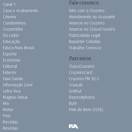
Fale conosco
Canal 1
Casa e Acabamento
Fale com o Cruzeiro
Cinema
Atendimento ao Assinante
Condomínios
Anuncie no Cruzeiro
Cruzeirinho
Anuncie no ClassiCruzeiro
Do Leitor
Publicidade Legal
Educação
Repórter Cidadão
Educa Mais Brasil
Trabalhe Conosco
Esporte
Parceiros
Economia
Editorial
ClassiCruzeiro
Exterior
CruzeiroCard
Guia Saúde
Cruzeiro FM 92.3
Informação Livre
CruxLab
Letra Viva
Grafsul
Magnus Futsal
Depositphotos
Mix
Burh
Motor
Pink do Bem OSSEL
Pets
Receitas
Revistas