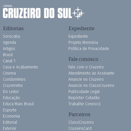
Editorias
Expediente
Sorocaba
Expediente
Agenda
Projeto Memória
Artigos
Política de Privacidade
Brasil
Fale conosco
Canal 1
Casa e Acabamento
Fale com o Cruzeiro
Cinema
Atendimento ao Assinante
Condomínios
Anuncie no Cruzeiro
Cruzeirinho
Anuncie no ClassiCruzeiro
Do Leitor
Publicidade Legal
Educação
Repórter Cidadão
Educa Mais Brasil
Trabalhe Conosco
Esporte
Parceiros
Economia
Editorial
ClassiCruzeiro
Exterior
CruzeiroCard