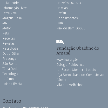
Guia Saúde
Cruzeiro FM 92.3
Informação Livre
CruxLab
Letra Viva
Grafsul
Magnus Futsal
Depositphotos
Mix
Burh
Motor
Pink do Bem OSSEL
Pets
Receitas
Revistas
Fundação Ubaldino do
Necrologia
Amaral
Outro Olhar
Presença
www.fua.org.br
São Bento
Colégio Politécnico
Tá na Rede
Lar Escola Monteiro Lobato
Tecnologia
Liga Sorocabana de Combate ao
Turismo
Câncer
Uniso Ciência
Vila dos Velhinhos
Contato