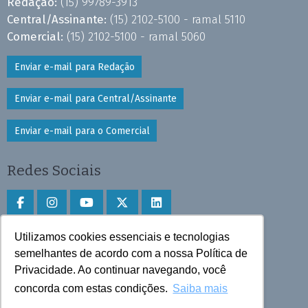
Redação:
(15) 99789-3913
Central/Assinante:
(15) 2102-5100 - ramal 5110
Comercial:
(15) 2102-5100 - ramal 5060
Enviar e-mail para Redação
Enviar e-mail para Central/Assinante
Enviar e-mail para o Comercial
Redes Sociais
Utilizamos cookies essenciais e tecnologias
Faça download do aplicativo
semelhantes de acordo com a nossa Política de
Play Store e App Store
Privacidade. Ao continuar navegando, você
concorda com estas condições.
Saiba mais