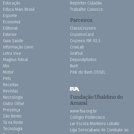
Educação
Repórter Cidadão
Educa Mais Brasil
Trabalhe Conosco
Esporte
Parceiros
Economia
Editorial
ClassiCruzeiro
Exterior
CruzeiroCard
Guia Saúde
Cruzeiro FM 92.3
Informação Livre
CruxLab
Letra Viva
Grafsul
Magnus Futsal
Depositphotos
Mix
Burh
Motor
Pink do Bem OSSEL
Pets
Receitas
Revistas
Fundação Ubaldino do
Necrologia
Amaral
Outro Olhar
Presença
www.fua.org.br
São Bento
Colégio Politécnico
Tá na Rede
Lar Escola Monteiro Lobato
Tecnologia
Liga Sorocabana de Combate ao