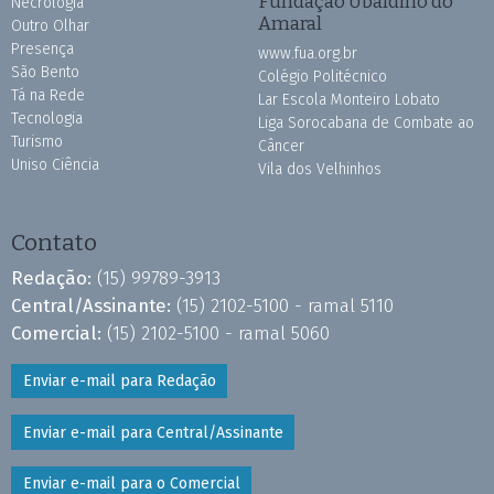
Fundação Ubaldino do
Necrologia
Amaral
Outro Olhar
Presença
www.fua.org.br
São Bento
Colégio Politécnico
Tá na Rede
Lar Escola Monteiro Lobato
Tecnologia
Liga Sorocabana de Combate ao
Turismo
Câncer
Uniso Ciência
Vila dos Velhinhos
Contato
Redação:
(15) 99789-3913
Central/Assinante:
(15) 2102-5100 - ramal 5110
Comercial:
(15) 2102-5100 - ramal 5060
Enviar e-mail para Redação
Enviar e-mail para Central/Assinante
Enviar e-mail para o Comercial