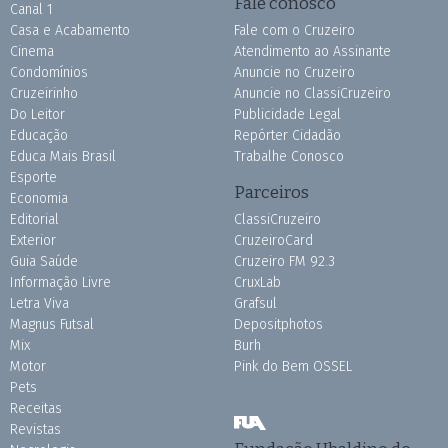
Fale conosco
Canal 1
Casa e Acabamento
Fale com o Cruzeiro
Cinema
Atendimento ao Assinante
Condomínios
Anuncie no Cruzeiro
Cruzeirinho
Anuncie no ClassiCruzeiro
Do Leitor
Publicidade Legal
Educação
Repórter Cidadão
Educa Mais Brasil
Trabalhe Conosco
Esporte
Parceiros
Economia
Editorial
ClassiCruzeiro
Exterior
CruzeiroCard
Guia Saúde
Cruzeiro FM 92.3
Informação Livre
CruxLab
Letra Viva
Grafsul
Magnus Futsal
Depositphotos
Mix
Burh
Motor
Pink do Bem OSSEL
Pets
Receitas
Revistas