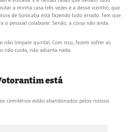
não é visitada. E é nessas casas que deixam tudo
sitar a minha casa três vezes e a desse vizinho, que
itura de Sorocaba está fazendo tudo errado. Tem que
a o pessoal colaborar. Senão, a coisa não anda.
 não limpam quintal. Com isso, fazem sofrer as
ho não cuida, não adianta nada.
Votorantim está
itos cemitérios estão abandonados pelos nossos