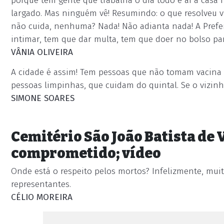
porque tem gente que trabalha o dia todo e aí a casa 
largado. Mas ninguém vê! Resumindo: o que resolveu vi
não cuida, nenhuma? Nada! Não adianta nada! A Prefe
intimar, tem que dar multa, tem que doer no bolso par
VÂNIA OLIVEIRA
A cidade é assim! Tem pessoas que não tomam vacina e
pessoas limpinhas, que cuidam do quintal. Se o vizin
SIMONE SOARES
Cemitério São João Batista de 
comprometido; vídeo
Onde está o respeito pelos mortos? Infelizmente, mu
representantes.
CÉLIO MOREIRA