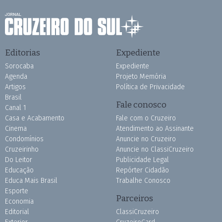
Editorias
Expediente
Sorocaba
Expediente
Agenda
Projeto Memória
Artigos
Política de Privacidade
Brasil
Fale conosco
Canal 1
Casa e Acabamento
Fale com o Cruzeiro
Cinema
Atendimento ao Assinante
Condomínios
Anuncie no Cruzeiro
Cruzeirinho
Anuncie no ClassiCruzeiro
Do Leitor
Publicidade Legal
Educação
Repórter Cidadão
Educa Mais Brasil
Trabalhe Conosco
Esporte
Parceiros
Economia
Editorial
ClassiCruzeiro