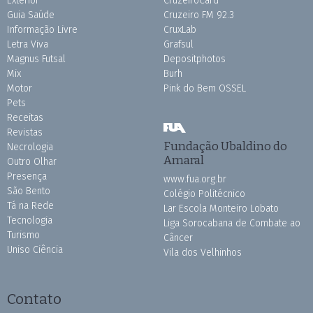
Exterior
CruzeiroCard
Guia Saúde
Cruzeiro FM 92.3
Informação Livre
CruxLab
Letra Viva
Grafsul
Magnus Futsal
Depositphotos
Mix
Burh
Motor
Pink do Bem OSSEL
Pets
Receitas
Revistas
Fundação Ubaldino do
Necrologia
Amaral
Outro Olhar
Presença
www.fua.org.br
São Bento
Colégio Politécnico
Tá na Rede
Lar Escola Monteiro Lobato
Tecnologia
Liga Sorocabana de Combate ao
Turismo
Câncer
Uniso Ciência
Vila dos Velhinhos
Contato