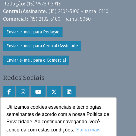
Redação:
(15) 99789-3913
Central/Assinante:
(15) 2102-5100 - ramal 5110
Comercial:
(15) 2102-5100 - ramal 5060
Enviar e-mail para Redação
Enviar e-mail para Central/Assinante
Enviar e-mail para o Comercial
Redes Sociais
Utilizamos cookies essenciais e tecnologias
Faça download do aplicativo
semelhantes de acordo com a nossa Política de
Privacidade. Ao continuar navegando, você
Play Store e App Store
concorda com estas condições.
Saiba mais