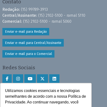
Contato
Redação:
(15) 99789-3913
Central/Assinante:
(15) 2102-5100 - ramal 5110
Comercial:
(15) 2102-5100 - ramal 5060
Enviar e-mail para Redação
Enviar e-mail para Central/Assinante
Enviar e-mail para o Comercial
Redes Sociais
Utilizamos cookies essenciais e tecnologias
Faça download do aplicativo
semelhantes de acordo com a nossa Política de
Privacidade. Ao continuar navegando, você
Play Store e App Store