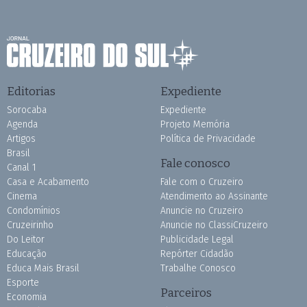
Editorias
Expediente
Sorocaba
Expediente
Agenda
Projeto Memória
Artigos
Política de Privacidade
Brasil
Fale conosco
Canal 1
Casa e Acabamento
Fale com o Cruzeiro
Cinema
Atendimento ao Assinante
Condomínios
Anuncie no Cruzeiro
Cruzeirinho
Anuncie no ClassiCruzeiro
Do Leitor
Publicidade Legal
Educação
Repórter Cidadão
Educa Mais Brasil
Trabalhe Conosco
Esporte
Parceiros
Economia