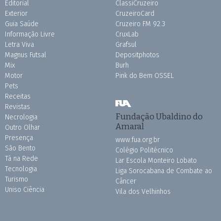
Editorial
ClassiCruzeiro
Exterior
CruzeiroCard
Guia Saúde
Cruzeiro FM 92.3
Informação Livre
CruxLab
Letra Viva
Grafsul
Magnus Futsal
Depositphotos
Mix
Burh
Motor
Pink do Bem OSSEL
Pets
Receitas
Revistas
Fundação Ubaldino do
Necrologia
Amaral
Outro Olhar
Presença
www.fua.org.br
São Bento
Colégio Politécnico
Tá na Rede
Lar Escola Monteiro Lobato
Tecnologia
Liga Sorocabana de Combate ao
Turismo
Câncer
Uniso Ciência
Vila dos Velhinhos